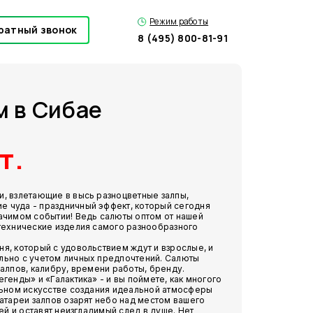
Режим работы
ратный звонок
8 (495) 800-81-91
 в Сибае
т.
, взлетающие в высь разноцветные залпы,
 чуда - праздничный эффект, который сегодня
ачимом событии! Ведь салюты оптом от нашей
технические изделия самого разнообразного
я, который с удовольствием ждут и взрослые, и
льно с учетом личных предпочтений. Салюты
алпов, калибру, времени работы, бренду.
генды» и «Галактика» - и вы поймете, как многого
льном искусстве создания идеальной атмосферы
Батареи залпов озарят небо над местом вашего
тей и оставят неизгладимый след в душе. Нет