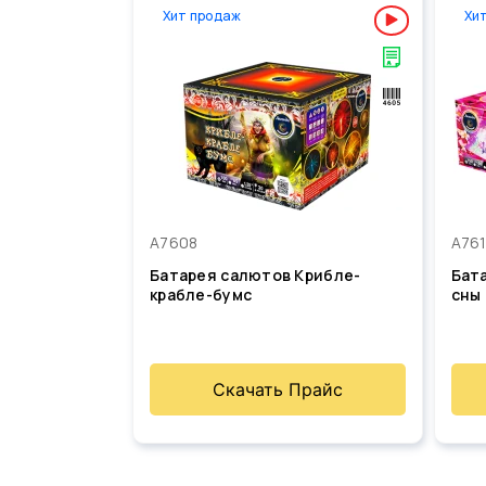
Хит продаж
Хи
А7608
А76
Батарея салютов Крибле-
Бат
крабле-бумс
сны
Скачать Прайс