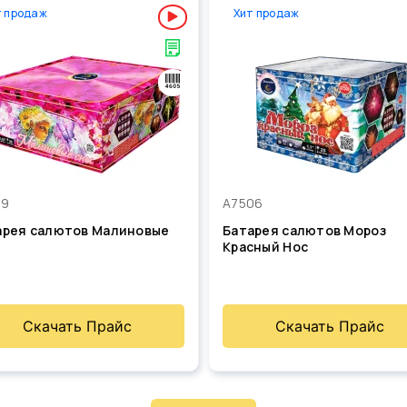
т продаж
Хит продаж
19
А7506
арея салютов Малиновые
Батарея салютов Мороз
Красный Нос
Скачать Прайс
Скачать Прайс