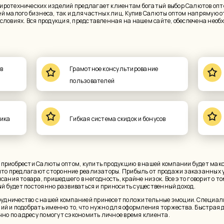
иротехнических изделий предлагает клиентам богатый выбор Салютов опто
й малого бизнеса, так и для частных лиц. Купив Салюты оптом напрямую о
словиях. Вся продукция, представленная на нашем сайте, обеспечена нео
в
Грамотное консультирование
пользователей
ика
Гибкая система скидок и бонусов
приобрести Салюты оптом, купить продукцию в нашей компании будет мак
 что предлагают сторонние реализаторы. Прибыль от продажи заказанных
сания товара, пришедшего в негодность, крайне низок. Все это говорит о т
рый будет постоянно развиваться и приносить существенный доход.
дничество с нашей компанией принесет положительные эмоции. Специал
ий и подобрать именно то, что нужно для оформления торжества. Быстрая 
чно по адресу помогут сэкономить личное время клиента.