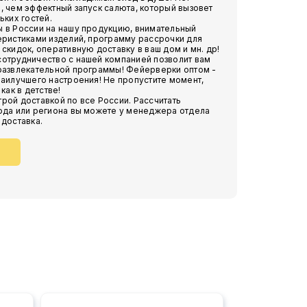
, чем эффектный запуск салюта, который вызовет
ьких гостей.
 в России на нашу продукцию, внимательный
еристиками изделий, программу рассрочки для
скидок, оперативную доставку в ваш дом и мн. др!
отрудничество с нашей компанией позволит вам
 развлекательной программы! Фейерверки оптом -
наилучшего настроения! Не пропустите момент,
как в детстве!
рой доставкой по все России. Рассчитать
ода или региона вы можете у менеджера отдела
 доставка.