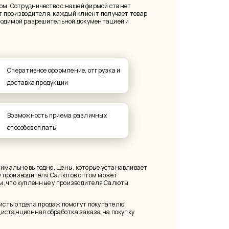
м. Сотрудничество с нашей фирмой станет
т производителя, каждый клиент получает товар
бходимой разрешительной документацией и
Оперативное оформление, отгрузка и
доставка продукции
Возможность приема различных
способов оплаты
симально выгодно. Цены, которые устанавливает
 у производителя Салютов оптом может
ом, что купленные у производителя Салюты
исты отдела продаж помогут покупателю
дистанционная обработка заказа на покупку