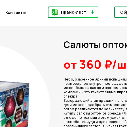
Прайс-лист
Об
Контакты
Салюты оптом
от 360 ₽/ш
Небо, озаренное яркими вспышками
неимоверное внутреннее ощущение
может быть на каждом важном и зн
компании - это качественные пиро
спектра.
Завершающий этап праздничного дн
дети можно подобрать самостояте
оптом различаются по количеству з
Купить салюты оптом от бренда «Ле
вы еще не познали в этом удивите
волшебства, чуда и вдохновения! 
праздничного застолья, удивят гос