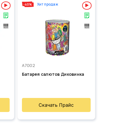
Хит продаж
-40%
А7002
Батарея салютов Диковинка
Скачать Прайс