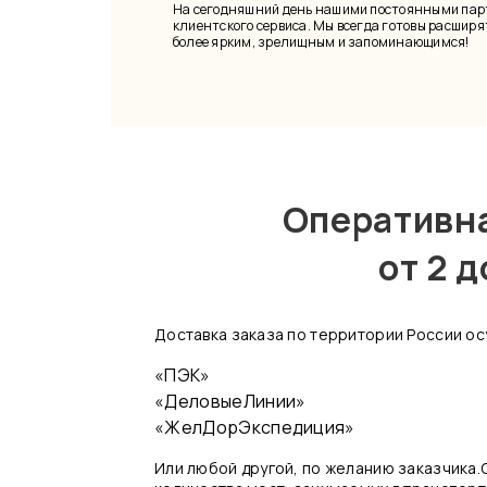
На сегодняшний день нашими постоянными партн
клиентского сервиса. Мы всегда готовы расшир
более ярким, зрелищным и запоминающимся!
Оперативна
от 2 д
Доставка заказа по территории России о
«ПЭК»
«ДеловыеЛинии»
«ЖелДорЭкспедиция»
Или любой другой, по желанию заказчика.О