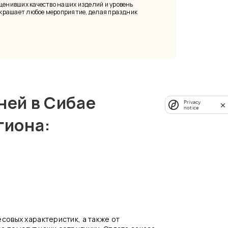
ценивших качество наших изделий и уровень
украшает любое мероприятие, делая праздник
ней в Сибае
Privacy
notice
егиона:
совых характеристик, а также от