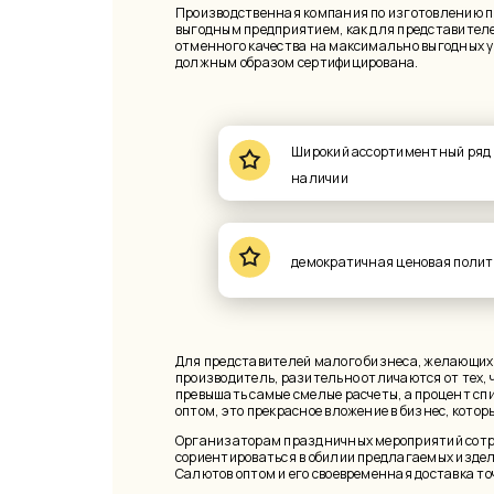
Производственная компания по изготовлению п
выгодным предприятием, как для представителе
отменного качества на максимально выгодных у
должным образом сертифицирована.
Широкий ассортиментный ряд 
наличии
демократичная ценовая полит
Для представителей малого бизнеса, желающих 
производитель, разительно отличаются от тех,
превышать самые смелые расчеты, а процент спи
оптом, это прекрасное вложение в бизнес, кото
Организаторам праздничных мероприятий сотру
сориентироваться в обилии предлагаемых издел
Салютов оптом и его своевременная доставка то